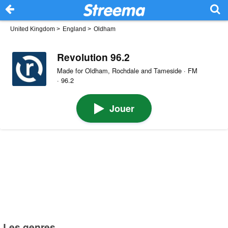
United Kingdom
>
England
>
Oldham
Revolution 96.2
Made for Oldham, Rochdale and Tameside · FM
· 96.2
Jouer
Les genres