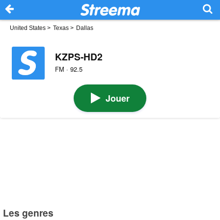
United States
>
Texas
>
Dallas
KZPS-HD2
FM · 92.5
Jouer
Les genres