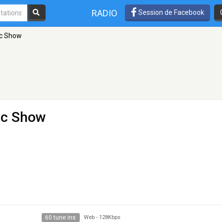
RADIO
Session de Facebook
ic Show
ic Show
60 tune ins
Web
-
128Kbps