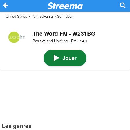
United States
>
Pennsylvania
>
Sunnyburn
The Word FM - W231BG
Positive and Uplifting · FM · 94.1
Jouer
Les genres