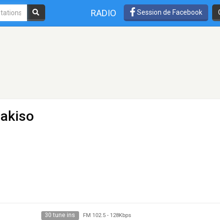
RADIO
Session de Facebook
Wakiso
30 tune ins
FM 102.5
-
128Kbps