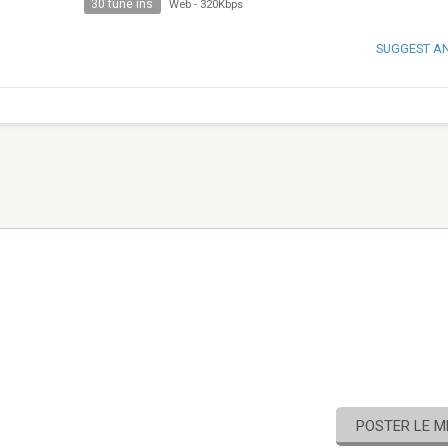
30 tune ins
Web
-
320Kbps
SUGGEST A
POSTER LE 