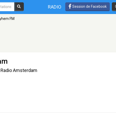
RADIO
Session de Facebook
yhem FM
am
d Radio Amsterdam