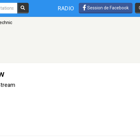
RADIO
Session de Facebook
echnic
ow
Stream