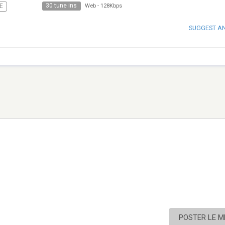
30 tune ins
E
Web
-
128Kbps
SUGGEST A
POSTER LE 