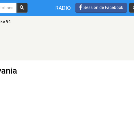
RADIO
Session de Facebook
ike 94
vania