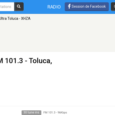
RADIO
Session de Facebook
Ultra Toluca - XHZA
M 101.3 - Toluca,
30 tune ins
FM 101.3
-
96Kbps