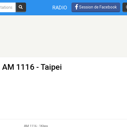
RADIO
Session de Facebook
- AM 1116 - Taipei
AM 1116
-
1Kbps