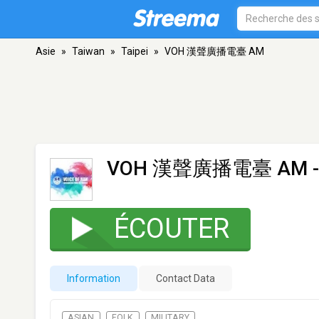
Asie
»
Taiwan
»
Taipei
»
VOH 漢聲廣播電臺 AM
VOH 漢聲廣播電臺 AM
ÉCOUTER
Information
Contact Data
ASIAN
FOLK
MILITARY