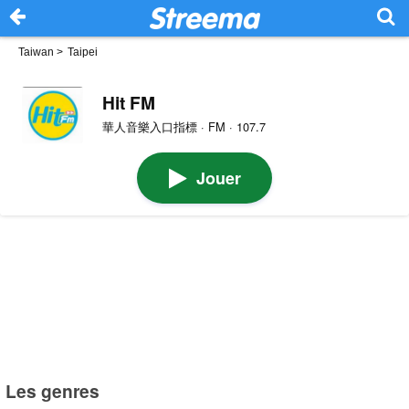
Taiwan
>
Taipei
Hit FM
華人音樂入口指標 · FM · 107.7
Jouer
Les genres