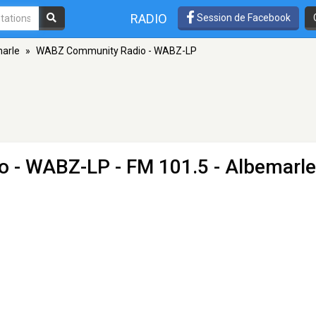
RADIO
Session de Facebook
arle
»
WABZ Community Radio - WABZ-LP
o - WABZ-LP
- FM 101.5 - Albemarle