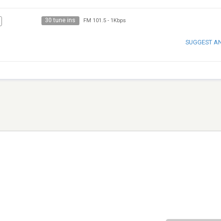
30 tune ins
FM 101.5
-
1Kbps
SUGGEST A