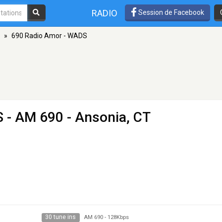
RADIO
Session de Facebook
»
690 Radio Amor - WADS
S
- AM 690 - Ansonia, CT
30 tune ins
AM 690
-
128Kbps