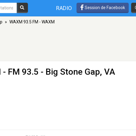
RADIO
Session de Facebook
ap
»
WAXM 93.5 FM - WAXM
M
- FM 93.5 - Big Stone Gap, VA