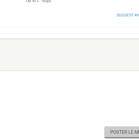
FM 93.5
-
1Kbps
SUGGEST A
POSTER LE 