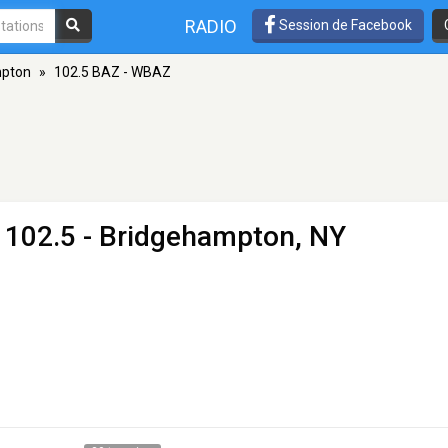
RADIO
Session de Facebook
mpton
»
102.5 BAZ - WBAZ
 102.5 - Bridgehampton, NY