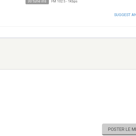
30 tune ins
FM 102.5
-
1Kbps
SUGGEST A
POSTER LE 