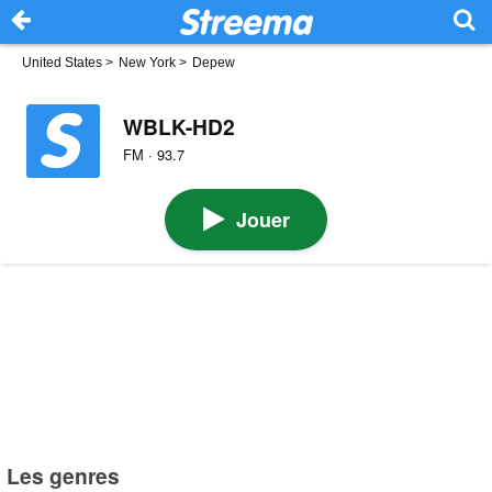
United States
>
New York
>
Depew
WBLK-HD2
FM · 93.7
Jouer
Les genres