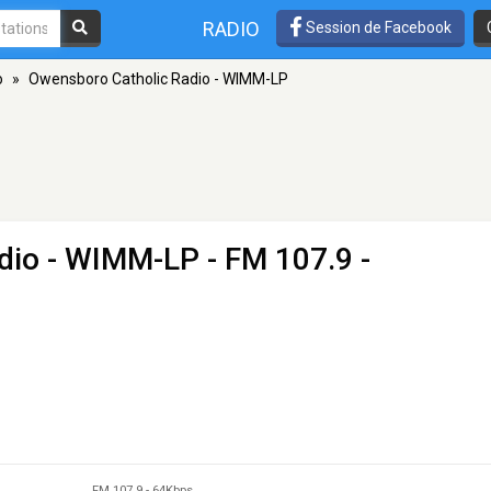
RADIO
Session de Facebook
o
»
Owensboro Catholic Radio - WIMM-LP
dio - WIMM-LP
- FM 107.9 -
FM 107.9
-
64Kbps