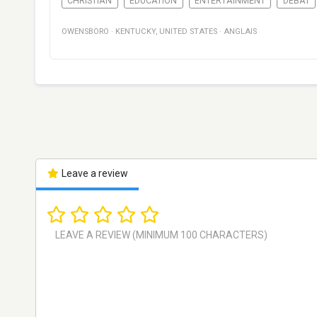
CHRISTIAN
EDUCATION
ENTERTAINMENT
DÉBAT
OWENSBORO
·
KENTUCKY
,
UNITED STATES
·
ANGLAIS
Leave a review