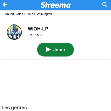
United States
>
Ohio
>
Wilmington
WIOH-LP
FM · 95.9
Jouer
Les genres