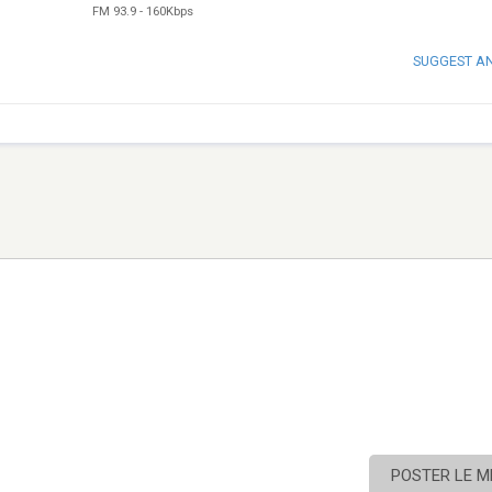
FM 93.9
-
160Kbps
SUGGEST A
POSTER LE 