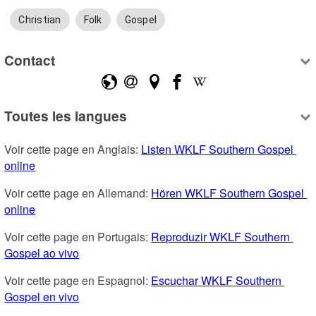
Christian
Folk
Gospel
Contact
Toutes les langues
Voir cette page en Anglais: 
Listen WKLF Southern Gospel 
online
Voir cette page en Allemand: 
Hören WKLF Southern Gospel 
online
Voir cette page en Portugais: 
Reproduzir WKLF Southern 
Gospel ao vivo
Voir cette page en Espagnol: 
Escuchar WKLF Southern 
Gospel en vivo