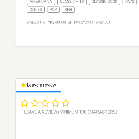
AMERICANA
CLASSIC HITS
CLASSIC ROCK
PAYS
OLDIES
POP
RNB
COLUMBIA
·
TENNESSEE
,
UNITED STATES
·
ANGLAIS
Leave a review