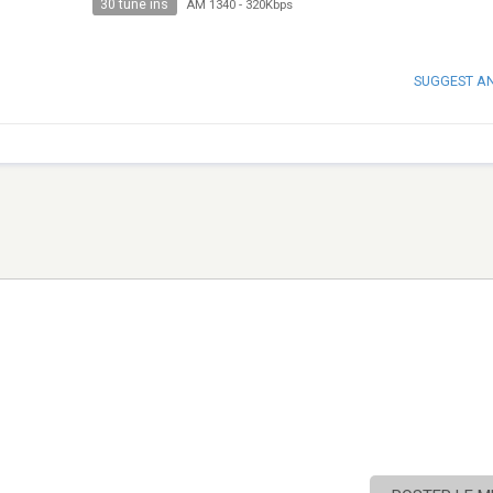
30 tune ins
AM 1340
-
320Kbps
SUGGEST A