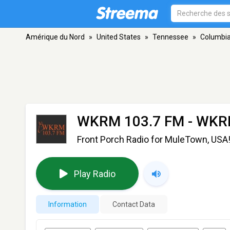
Amérique du Nord
»
United States
»
Tennessee
»
Columbi
WKRM 103.7 FM - WK
Front Porch Radio for MuleTown, USA
Play Radio
Information
Contact Data