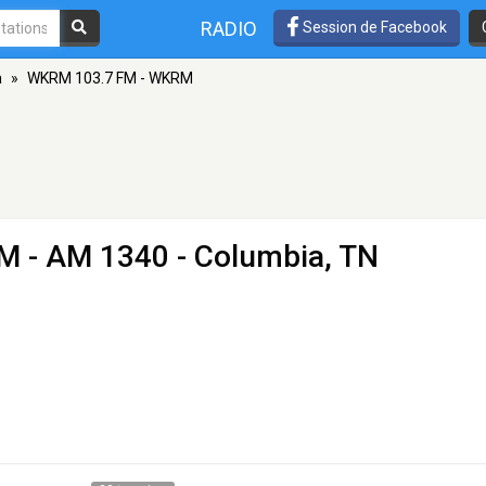
RADIO
Session de Facebook
a
»
WKRM 103.7 FM - WKRM
RM
- AM 1340 - Columbia, TN
!