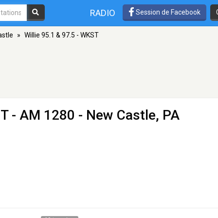
RADIO
Session de Facebook
stle
»
Willie 95.1 & 97.5 - WKST
ST
- AM 1280 - New Castle, PA