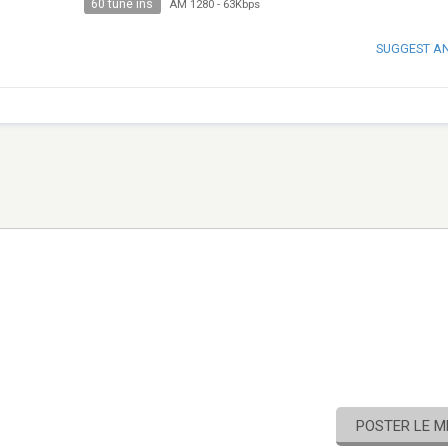
60 tune ins
AM 1280
-
63Kbps
SUGGEST A
POSTER LE 