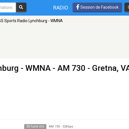
RADIO
Session de Facebook
S Sports Radio Lynchburg - WMNA
chburg - WMNA
- AM 730 - Gretna, V
30 tune ins
AM 730
-
32Kbps