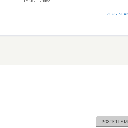
FM 98.7
-
128Kbps
SUGGEST A
POSTER LE 