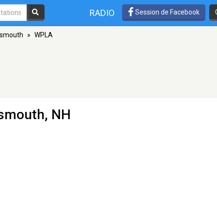
RADIO
Session de Facebook
tsmouth
»
WPLA
tsmouth, NH