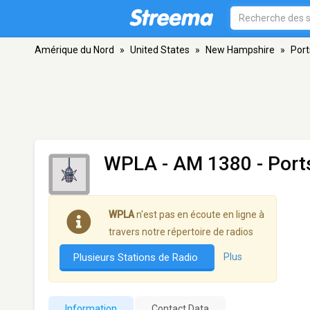
Amérique du Nord
»
United States
»
New Hampshire
»
Por
WPLA
- AM 1380 - Por
WPLA
n'est pas en écoute en ligne à
travers notre répertoire de radios
Plusieurs Stations de Radio
Plus
Information
Contact Data