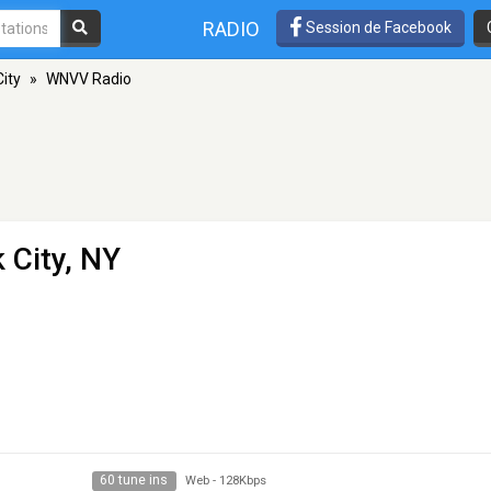
RADIO
Session de Facebook
ity
»
WNVV Radio
 City, NY
60 tune ins
Web
-
128Kbps