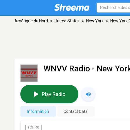
Amérique du Nord
»
United States
»
New York
»
New York C
WNVV Radio
- New York
Play Radio
Information
Contact Data
TOP 40