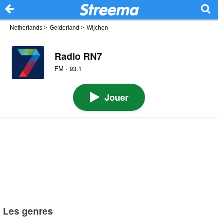
Netherlands
>
Gelderland
>
Wijchen
Radio RN7
FM · 93.1
Jouer
Les genres