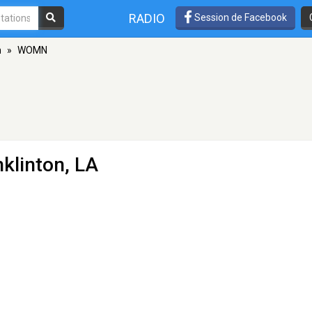
RADIO
Session de Facebook
n
»
WOMN
klinton, LA