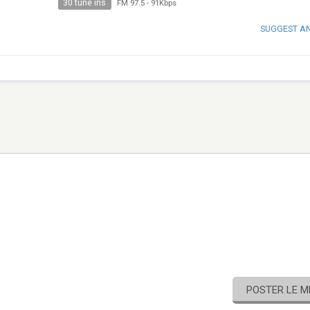
30 tune ins
FM 97.5
-
91Kbps
SUGGEST A
POSTER LE 