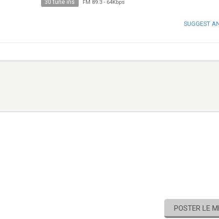
30 tune ins
FM 89.3
-
64Kbps
SUGGEST A
POSTER LE 