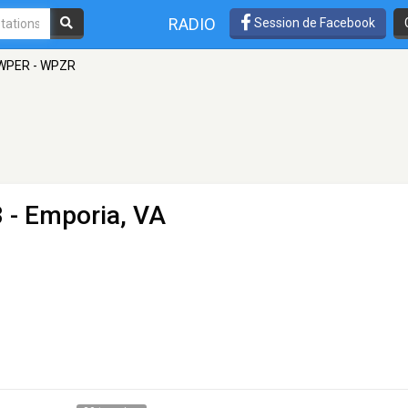
RADIO
Session de Facebook
WPER - WPZR
 - Emporia, VA