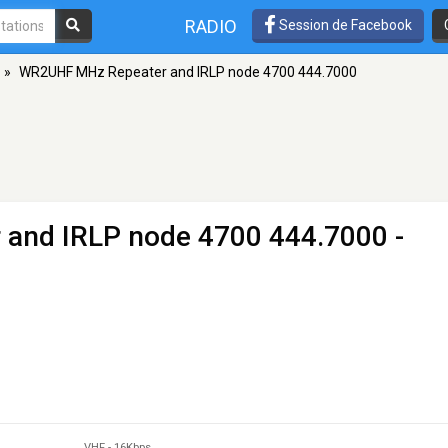
RADIO
Session de Facebook
»
WR2UHF MHz Repeater and IRLP node 4700 444.7000
and IRLP node 4700 444.7000
-
VHF
-
16Kbps