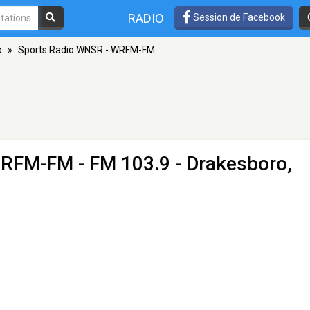
RADIO
Session de Facebook
o
»
Sports Radio WNSR - WRFM-FM
 WRFM-FM
- FM 103.9 - Drakesboro,