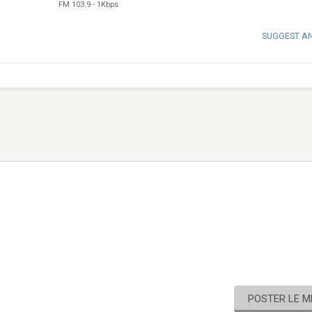
FM 103.9
-
1Kbps
SUGGEST A
POSTER LE 