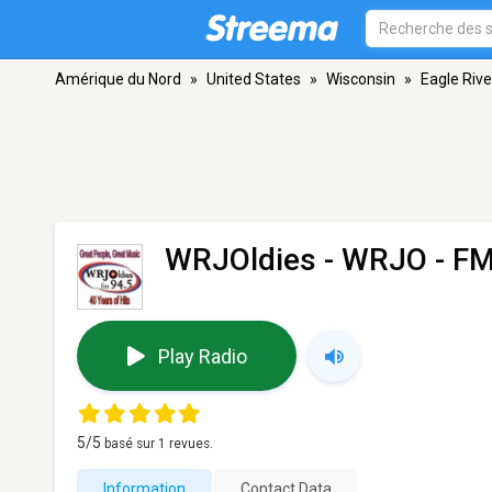
Amérique du Nord
»
United States
»
Wisconsin
»
Eagle Rive
WRJOldies - WRJO
- FM
Play Radio
5
/5
basé sur
1
revues.
Information
Contact Data