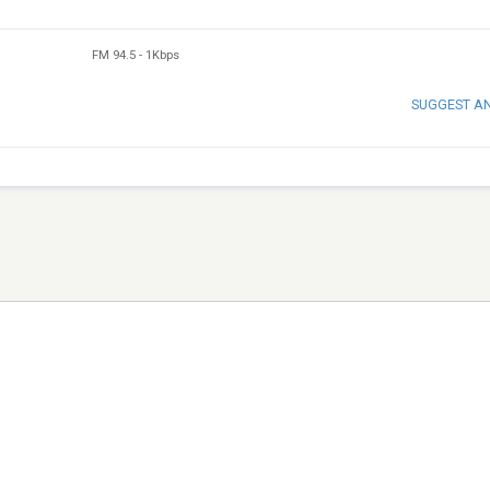
FM 94.5
-
1Kbps
SUGGEST A