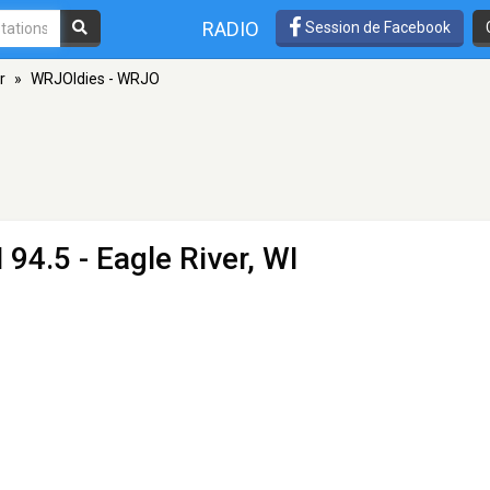
RADIO
Session de Facebook
r
»
WRJOldies - WRJO
 94.5 - Eagle River, WI