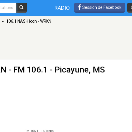
RADIO
Session de Facebook
»
106.1 NASH Icon - WRKN
KN
- FM 106.1 - Picayune, MS
FM 106.1
-
160Kbps