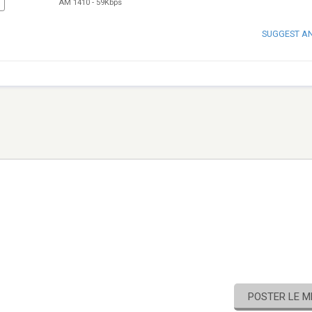
AM 1410
-
59Kbps
SUGGEST A
POSTER LE 