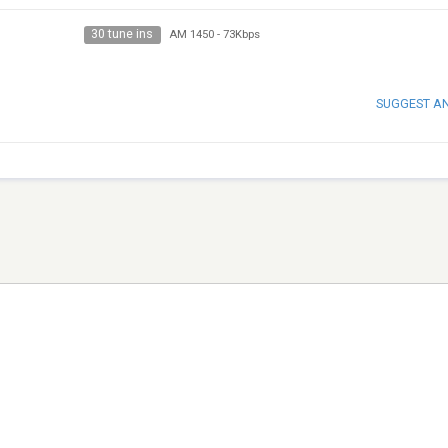
30 tune ins
AM 1450
-
73Kbps
SUGGEST A