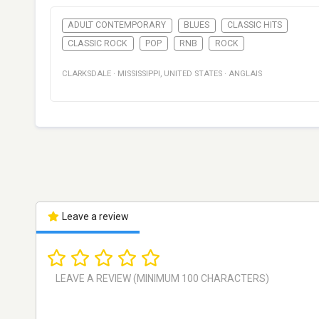
ADULT CONTEMPORARY
BLUES
CLASSIC HITS
CLASSIC ROCK
POP
RNB
ROCK
CLARKSDALE
·
MISSISSIPPI
,
UNITED STATES
·
ANGLAIS
Leave a review