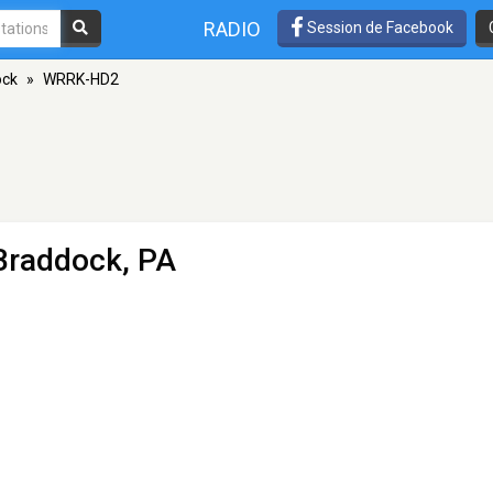
RADIO
Session de Facebook
ock
»
WRRK-HD2
 Braddock, PA