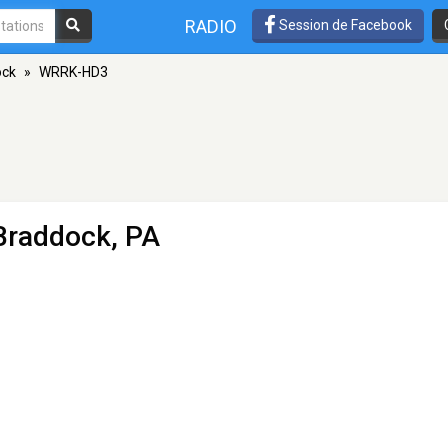
RADIO
Session de Facebook
ock
»
WRRK-HD3
 Braddock, PA