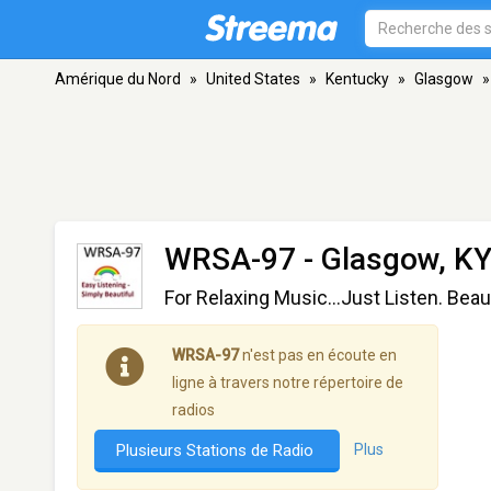
Amérique du Nord
»
United States
»
Kentucky
»
Glasgow
»
WRSA-97
- Glasgow, K
For Relaxing Music...Just Listen. Beau
WRSA-97
n'est pas en écoute en
ligne à travers notre répertoire de
radios
Plusieurs Stations de Radio
Plus