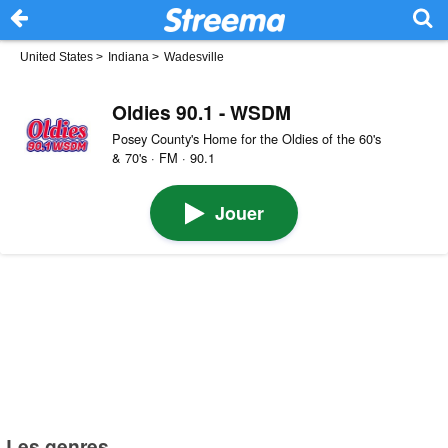
United States
>
Indiana
>
Wadesville
Oldies 90.1 - WSDM
Posey County's Home for the Oldies of the 60's
& 70's · FM · 90.1
Jouer
Les genres