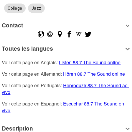
College
Jazz
Contact
Toutes les langues
Voir cette page en Anglais: 
Listen 88.7 The Sound online
Voir cette page en Allemand: 
Hören 88.7 The Sound online
Voir cette page en Portugais: 
Reproduzir 88.7 The Sound ao 
vivo
Voir cette page en Espagnol: 
Escuchar 88.7 The Sound en 
vivo
Description