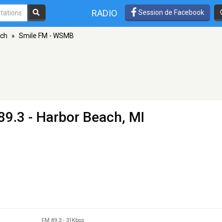
RADIO
Session de Facebook
ach
»
Smile FM - WSMB
89.3 - Harbor Beach, MI
FM 89.3
-
31Kbps