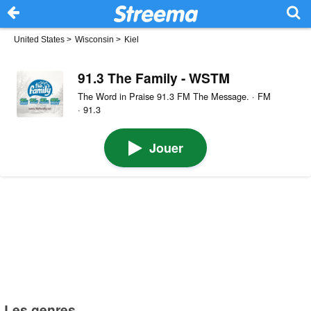
United States
>
Wisconsin
>
Kiel
91.3 The Family - WSTM
The Word in Praise 91.3 FM The Message. · FM
· 91.3
Jouer
Les genres