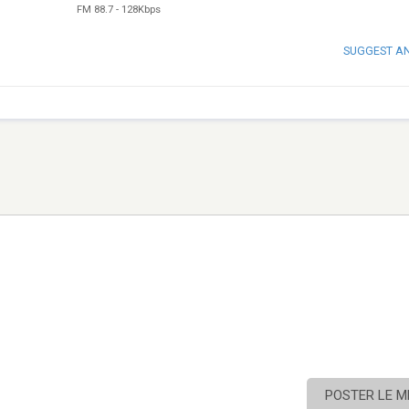
FM 88.7
-
128Kbps
SUGGEST A
POSTER LE 