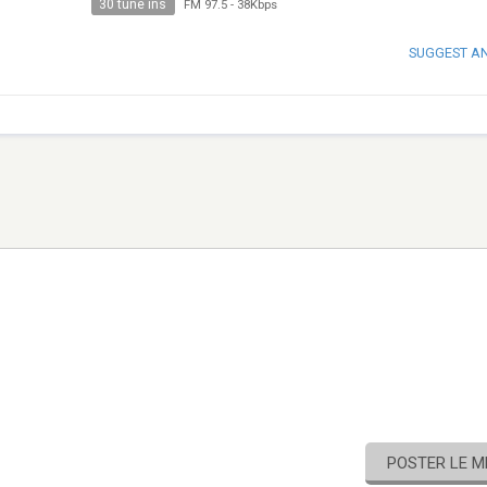
30 tune ins
FM 97.5
-
38Kbps
SUGGEST A
POSTER LE 