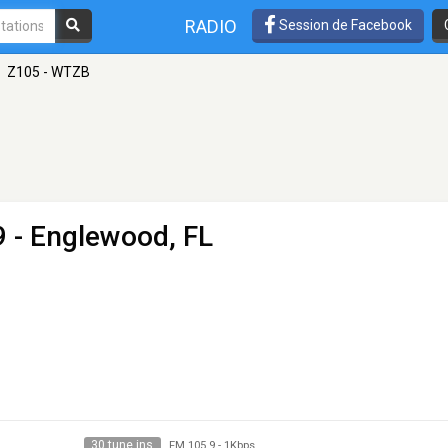
RADIO
Session de Facebook
Z105 - WTZB
9 - Englewood, FL
30 tune ins
FM 105.9
-
1Kbps