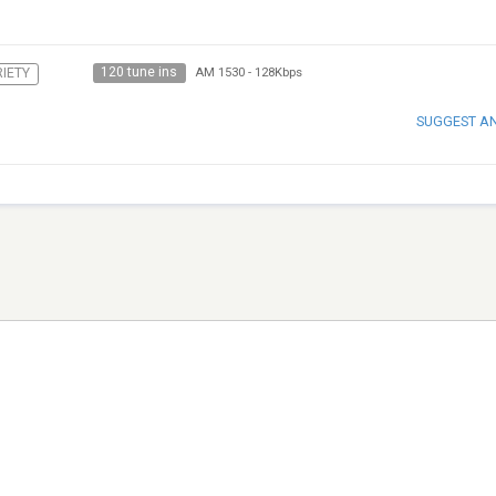
120 tune ins
IETY
AM 1530
-
128Kbps
SUGGEST A