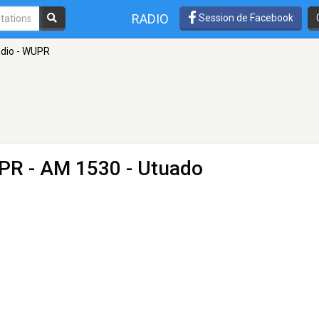
RADIO
Session de Facebook
adio - WUPR
UPR
- AM 1530 - Utuado