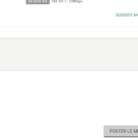
30 tune ins
FM 101.1
-
128Kbps
SUGGEST A
POSTER LE 