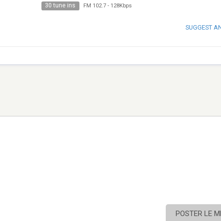
30 tune ins
FM 102.7
-
128Kbps
SUGGEST A
POSTER LE 