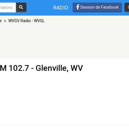
RADIO
Session de Facebook
le
»
WVGV Radio - WVGL
M 102.7 - Glenville, WV